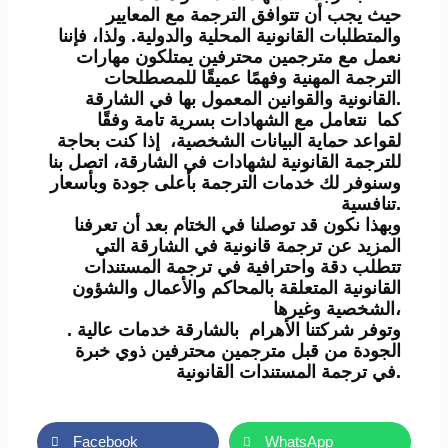
حيث يجب أن تتوافق الترجمة مع المعايير
والمتطلبات القانونية المحلية والدولية. ولذا، فإننا
نعمل مع مترجمين محترفين يمتلكون مهارات
الترجمة المهنية وفهمًا عميقًا للمصطلحات
القانونية والقوانين المعمول بها في الشارقة.
كما نتعامل مع الشهادات بسرية تامة وفقًا
لقواعد حماية البيانات الشخصية، إذا كنت بحاجة
للترجمة القانونية لشهادات في الشارقة، اتصل بنا
وسنوفر لك خدمات الترجمة بأعلى جودة وبأسعار
تنافسية.
وبهذا نكون قد توصلنا في الختام بعد أن تعرفنا
المزيد عن ترجمة قانونية في الشارقة التي
تتطلب دقة واحترافية في ترجمة المستندات
القانونية المتعلقة بالمحاكم والأعمال والشؤون
الشخصية وغيرها،
. وتوفر شركتنا الأهرام بالشارقة خدمات عالية
الجودة من قبل مترجمين محترفين ذوي خبرة
في ترجمة المستندات القانونية.
Facebook
WhatsApp