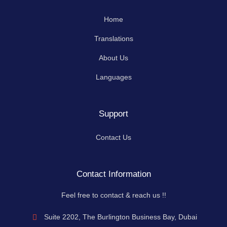
o
i
r
e
k
n
a
-
m
Home
f
Translations
About Us
Languages
Support
Contact Us
Contact Information
Feel free to contact & reach us !!
Suite 2202, The Burlington Business Bay, Dubai