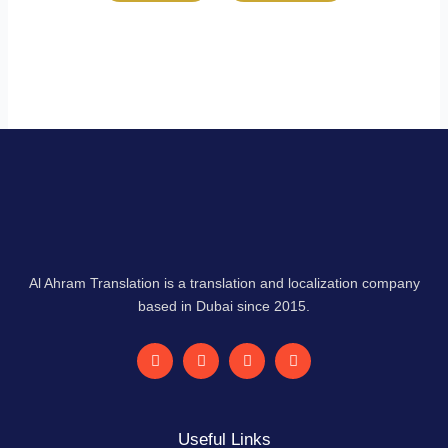
Al Ahram Translation is a translation and localization company
based in Dubai since 2015.
F
L
I
Y
a
i
n
o
c
n
s
u
e
k
t
t
b
e
a
u
o
d
g
b
Useful Links